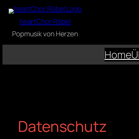
Zum
Inhalt
heartChor Röbel
springen
Popmusik von Herzen
Home
Ü
Datenschutz