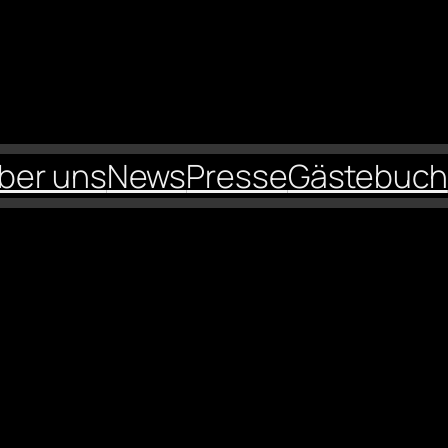
ber uns
News
Presse
Gästebuch