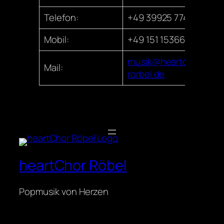
Telefon:
+49 39925 77440
Mobil:
+49 151 15366273
musik@heartchor-
Mail:
rorbel.de
heartChor Röbel
Popmusik von Herzen